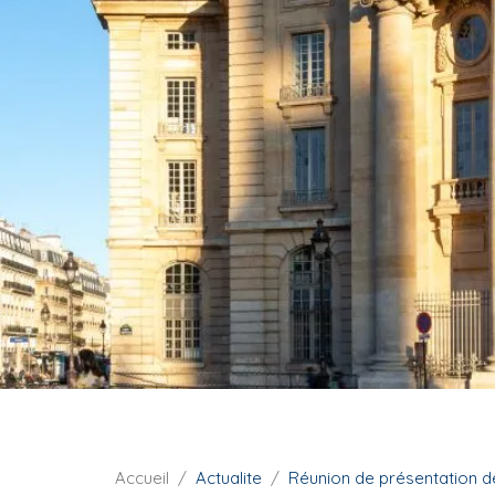
i
p
a
l
F
Accueil
Actualite
Réunion de présentation d