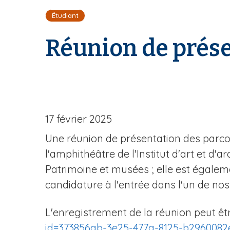
i
Étudiant
l
d
Réunion de prése
'
A
r
i
a
n
e
17 février 2025
Une réunion de présentation des parco
l'amphithéâtre de l'Institut d'art et d'
Patrimoine et musées ; elle est égale
candidature à l'entrée dans l'un de nos
L'enregistrement de la réunion peut être
id=373856ab-3e25-477a-8125-b2960082